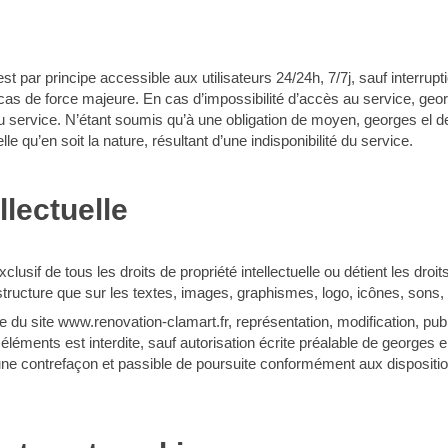
st par principe accessible aux utilisateurs 24/24h, 7/7j, sauf interru
as de force majeure. En cas d’impossibilité d’accès au service, geor
u service. N’étant soumis qu’à une obligation de moyen, georges el d
 qu’en soit la nature, résultant d’une indisponibilité du service.
llectuelle
clusif de tous les droits de propriété intellectuelle ou détient les dro
a structure que sur les textes, images, graphismes, logo, icônes, sons,
le du site www.renovation-clamart.fr, représentation, modification, publ
éléments est interdite, sauf autorisation écrite préalable de georges e
e contrefaçon et passible de poursuite conformément aux disposition