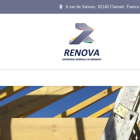
6 rue de Vanves, 92140 Clamart, France