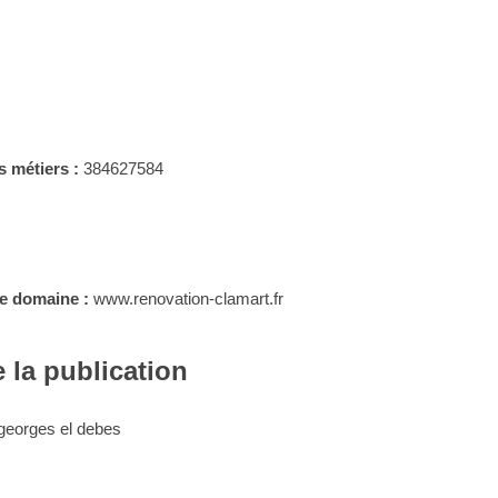
s métiers :
384627584
le domaine :
www.renovation-clamart.fr
 la publication
georges el debes