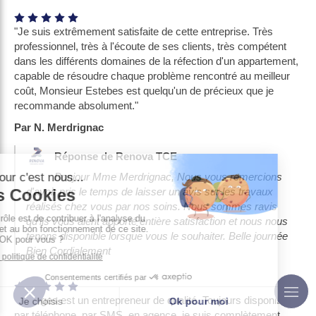
"Je suis extrêmement satisfaite de cette entreprise. Très
professionnel, très à l'écoute de ses clients, très compétent
dans les différents domaines de la réfection d'un appartement,
capable de résoudre chaque problème rencontré au meilleur
coût, Monsieur Estebes est quelqu'un de précieux que je
recommande absolument."
Par N. Merdrignac
Réponse de Renova TCE
Bonjour Mme Merdrignac, Nous vous remercions
d'avoir pris le temps de laisser un avis sur les travaux
réalisés chez vous par nos soins. Nous sommes ravis
qu'ils vous aient apporté entière satisfaction et nous nous
tenons disponible lorsque vous le souhaiter. Belle journée
Bien Cordialement
"Georges est un entrepreneur de qualité. Toujours disponible
par téléphone, par SMS, en agence. je suis complètement